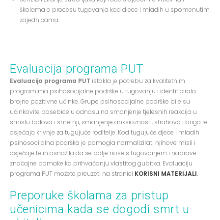
školama o procesu tugovanja kod djece i mladih u spomenutim
zajednicama.
Evaluacija programa PUT
Evaluacija programa PUT
istakla je potrebu za kvalitetnim
programima psihosocijalne podrške u tugovanju i identificirala
brojne pozitivne učinke. Grupe psihosocijalne podrške bile su
učinkovite posebice u odnosu na smanjenje tjelesnih reakcija u
smislu bolova i smetnji, smanjenje anksioznosti, strahova i briga te
osjećaja krivnje za tugujuće roditelje. Kod tugujuće djece i mladih
psihosocijalna podrška je pomogla normalizirati njihove misli i
osjećaje te ih osnažila da se bolje nose s tugovanjem i naprave
značajne pomake ka prihvaćanju vlastitog gubitka. Evaluaciju
programa PUT možete preuzeti na stranici
KORISNI MATERIJALI
.
Preporuke školama za pristup
učenicima kada se dogodi smrt u