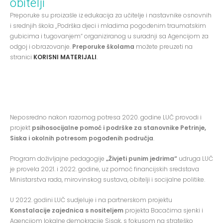
obitelji
Preporuke su proizašle iz edukacija za učitelje i nastavnike osnovnih
i srednjih škola „Podrška djeci i mladima pogođenim traumatskim
gubicima i tugovanjem“ organiziranog u suradnji sa Agencijom za
odgoj i obrazovanje.
Preporuke školama
možete preuzeti na
stranici
KORISNI MATERIJALI
.
Neposredno nakon razornog potresa 2020. godine LUČ provodi i
projekt
psihosocijalne pomoć i podrške za stanovnike Petrinje,
Siska i okolnih potresom pogođenih područja
.
Program doživljajne pedagogije
„Živjeti punim jedrima“
udruga LUČ
je provela 2021. i 2022. godine, uz pomoć financijskih sredstava
Ministarstva rada, mirovinskog sustava, obitelji i socijalne politike.
U 2022. godini LUČ sudjeluje i na partnerskom projektu
Konstalacije zajednica s nositeljem
projekta Bacačima sjenki i
Agencijom lokalne demokracije Sisak, s fokusom na strateško