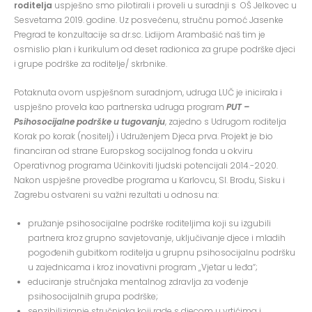
roditelja
uspješno smo pilotirali i proveli u suradnji s OŠ Jelkovec u
Sesvetama 2019. godine. Uz posvećenu, stručnu pomoć Jasenke
Pregrad te konzultacije sa dr.sc. Lidijom Arambašić naš tim je
osmislio plan i kurikulum od deset radionica za grupe podrške djeci
i grupe podrške za roditelje/ skrbnike.
Potaknuta ovom uspješnom suradnjom, udruga LUČ je inicirala i
uspješno provela kao partnerska udruga program
PUT –
Psihosocijalne podrške u tugovanju
, zajedno s Udrugom roditelja
Korak po korak (nositelj) i Udruženjem Djeca prva. Projekt je bio
financiran od strane Europskog socijalnog fonda u okviru
Operativnog programa Učinkoviti ljudski potencijali 2014.-2020.
Nakon uspješne provedbe programa u Karlovcu, Sl. Brodu, Sisku i
Zagrebu ostvareni su važni rezultati u odnosu na:
pružanje psihosocijalne podrške roditeljima koji su izgubili
partnera kroz grupno savjetovanje, uključivanje djece i mladih
pogođenih gubitkom roditelja u grupnu psihosocijalnu podršku
u zajednicama i kroz inovativni program „Vjetar u leđa“;
educiranje stručnjaka mentalnog zdravlja za vođenje
psihosocijalnih grupa podrške;
senzibiliziranje stručnjaka koji rade s djecom u vrtićima i